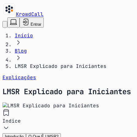
KrowdCall
Entrar
Início
Blog
LMSR Explicado para Iniciantes
Explicações
LMSR Explicado para Iniciantes
Indice
Introdução
O Que É LMSR?