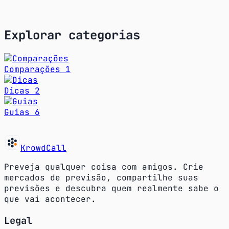
O que é KrowdCall? Entenda como o app
funciona, para quem ele serve e por que
torna mercados de previsão fáceis para
Explorar categorias
amigos, equipes e comunidades.
Ler mais
Comparações
1
Dicas
2
Guias
6
KrowdCall
Preveja qualquer coisa com amigos. Crie
mercados de previsão, compartilhe suas
previsões e descubra quem realmente sabe o
que vai acontecer.
Legal